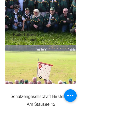
Clivia Hendry
Alex Kohler
Rolf Kohler
Peter Lauber
Hans Meile
Roger Müller
Rudolf Riesen
Josua Schneiter
Schützengesellschaft Birsfelden
Am Stausee 12
CH-4127 Birsfelden