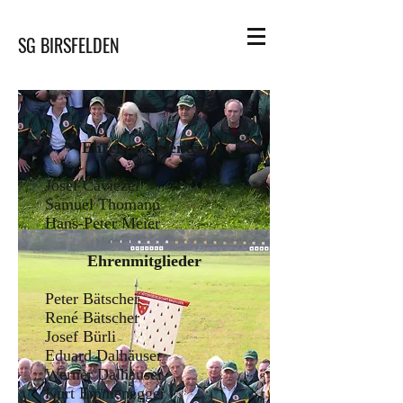
SG BIRSFELDEN
Ehrenpräsidenten
Josef Caviezel
Samuel Thomann
Hans-Peter Meier
Ehrenmitglieder
Peter Bätscher
René Bätscher
Josef Bürli
Eduard Dalhäuser
Werner Dalhäuser
Kurt Emmenegger