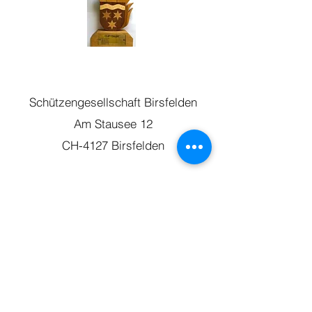
Schützengesellschaft Birsfelden
Am Stausee 12
CH-4127 Birsfelden
Roland Longhi
079 324 59 63
Kurt Schaad
079 480 82 19
roland.longhi@bluewin.ch
Kontakt
Folgen